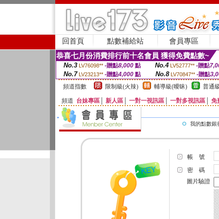
回首頁
點數補給站
會員專區
恭喜七月份消費排行前十名會員 獲得免費點數~
No.3
No.4
-贈點
8,000
點
-贈點
7,0
LV76098**
LV52777**
No.7
No.8
-贈點
4,000
點
-贈點
3,
LV23213**
LV70847**
頻道指數
限制級(火辣)
輔導級(曖昧)
普通級
頻道
台妹專區
│
新人區
│
一對一視訊區
│
一對多視訊區
│
免
我的點數銀
帳 號
密 碼
圖片驗證