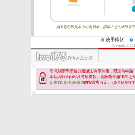
如果您已經是本中心會員者，請輸入您的帳號及密
使用條款
Copyright © 20
依'電腦網際網路分級辦法'為限制級，限定為年滿
1
本站內影音內容及各項條款。為防範未滿
18
歲之
金會TICRF分級服務
的安裝與設定。
(為還給愛護