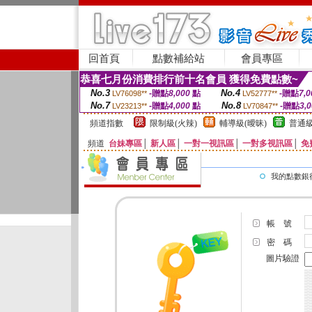
回首頁
點數補給站
會員專區
恭喜七月份消費排行前十名會員 獲得免費點數~
No.3
No.4
-贈點
8,000
點
-贈點
7,0
LV76098**
LV52777**
No.7
No.8
-贈點
4,000
點
-贈點
3,
LV23213**
LV70847**
頻道指數
限制級(火辣)
輔導級(曖昧)
普通級
頻道
台妹專區
│
新人區
│
一對一視訊區
│
一對多視訊區
│
免
我的點數銀
帳 號
密 碼
圖片驗證