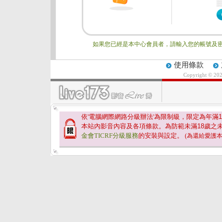
如果您已經是本中心會員者，請輸入您的帳號及密
使用條款
Copyright © 20
依'電腦網際網路分級辦法'為限制級，限定為年滿
1
本站內影音內容及各項條款。為防範未滿
18
歲之
金會TICRF分級服務
的安裝與設定。
(為還給愛護