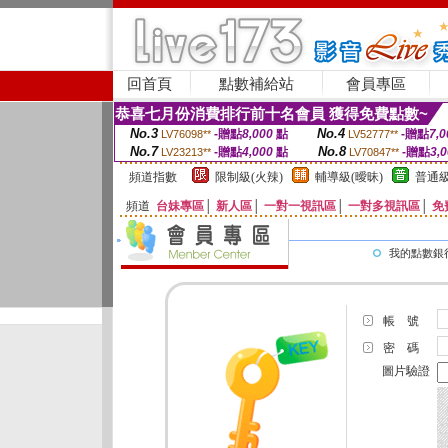
回首頁
點數補給站
會員專區
恭喜七月份消費排行前十名會員 獲得免費點數~
No.3
No.4
-贈點
8,000
點
-贈點
7,0
LV76098**
LV52777**
No.7
No.8
-贈點
4,000
點
-贈點
3,
LV23213**
LV70847**
頻道指數
限制級(火辣)
輔導級(曖昧)
普通級
頻道
台妹專區
│
新人區
│
一對一視訊區
│
一對多視訊區
│
免
我的點數銀
帳 號
密 碼
圖片驗證