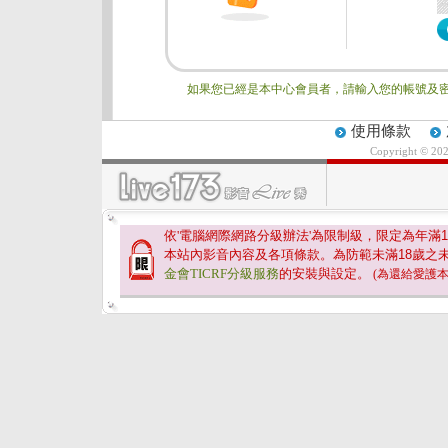
如果您已經是本中心會員者，請輸入您的帳號及密
使用條款
Copyright © 20
依'電腦網際網路分級辦法'為限制級，限定為年滿
1
本站內影音內容及各項條款。為防範未滿
18
歲之
金會TICRF分級服務
的安裝與設定。
(為還給愛護