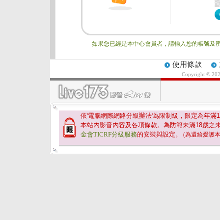
如果您已經是本中心會員者，請輸入您的帳號及密
使用條款
Copyright © 20
依'電腦網際網路分級辦法'為限制級，限定為年滿
1
本站內影音內容及各項條款。為防範未滿
18
歲之
金會TICRF分級服務
的安裝與設定。
(為還給愛護