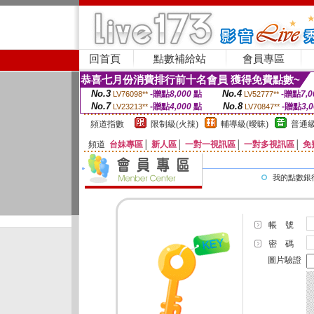
回首頁
點數補給站
會員專區
恭喜七月份消費排行前十名會員 獲得免費點數~
No.3
No.4
-贈點
8,000
點
-贈點
7,0
LV76098**
LV52777**
No.7
No.8
-贈點
4,000
點
-贈點
3,
LV23213**
LV70847**
頻道指數
限制級(火辣)
輔導級(曖昧)
普通級
頻道
台妹專區
│
新人區
│
一對一視訊區
│
一對多視訊區
│
免
我的點數銀
帳 號
密 碼
圖片驗證