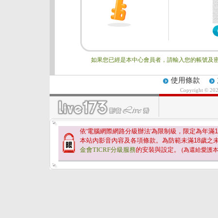
如果您已經是本中心會員者，請輸入您的帳號及密
使用條款
Copyright © 20
依'電腦網際網路分級辦法'為限制級，限定為年滿
1
本站內影音內容及各項條款。為防範未滿
18
歲之
金會TICRF分級服務
的安裝與設定。
(為還給愛護