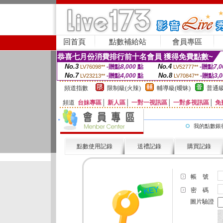
回首頁
點數補給站
會員專區
恭喜七月份消費排行前十名會員 獲得免費點數~
No.3
No.4
-贈點
8,000
點
-贈點
7,0
LV76098**
LV52777**
No.7
No.8
-贈點
4,000
點
-贈點
3,
LV23213**
LV70847**
頻道指數
限制級(火辣)
輔導級(曖昧)
普通級
頻道
台妹專區
│
新人區
│
一對一視訊區
│
一對多視訊區
│
免
我的點數銀
點數使用記錄
送禮記錄
購買記錄
帳 號
密 碼
圖片驗證