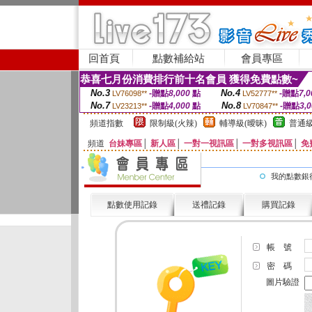
回首頁
點數補給站
會員專區
恭喜七月份消費排行前十名會員 獲得免費點數~
No.3
No.4
-贈點
8,000
點
-贈點
7,0
LV76098**
LV52777**
No.7
No.8
-贈點
4,000
點
-贈點
3,
LV23213**
LV70847**
頻道指數
限制級(火辣)
輔導級(曖昧)
普通級
頻道
台妹專區
│
新人區
│
一對一視訊區
│
一對多視訊區
│
免
我的點數銀
點數使用記錄
送禮記錄
購買記錄
帳 號
密 碼
圖片驗證