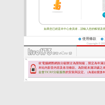
如果您已經是本中心會員者，請輸入您的帳號及密
使用條款
Copyright © 20
依'電腦網際網路分級辦法'為限制級，限定為年滿
1
本站內影音內容及各項條款。為防範未滿
18
歲之
金會TICRF分級服務
的安裝與設定。
(為還給愛護