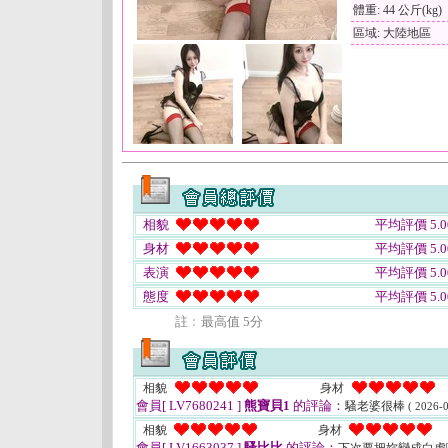
體重: 44 公斤(kg)
區域: 大陸地區
相貌
平均評價 5.0
身材
平均評價 5.0
表演
平均評價 5.0
態度
平均評價 5.0
註﹕最高值 5分
相貌
身材
會員[ LV7680241 ]
熊寶貝1
的評論：
騷老婆很棒
( 2026-0
相貌
身材
會員[ LV1663037 ]
騷比比
的評論：