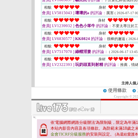
下次要把妳變成白虎
相貌
身材
會員[ LV5815043 ]
壞壞的a
的評論：
厲害
( 2026-07-17 00
相貌
身材
會員[ LV1239932 ]
色色小笨牛
的評論：
不要太專注於
相貌
身材
會員[ LV6830577 ]
KK0824
的評論：
很棒的邂逅
( 2026-
相貌
身材
會員[ LV7517070 ]
綠帽淫妻
的評論：
( 2026-06-17 13:45
相貌
身材
會員[ LV2322393 ]
玩奶頭直到射精
的評論：
推薦，情
主持人個
使用條款
Copyright © 20
依'電腦網際網路分級辦法'為限制級，限定為年滿
1
本站內影音內容及各項條款。為防範未滿
18
歲之
金會TICRF分級服務
的安裝與設定。
(為還給愛護