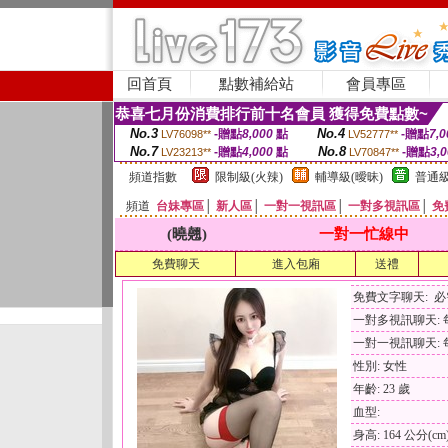
回首頁
點數補給站
會員專區
恭喜七月份消費排行前十名會員 獲得免費點數~
No.3
No.4
-贈點
8,000
點
-贈點
7,0
LV76098**
LV52777**
No.7
No.8
-贈點
4,000
點
-贈點
3,
LV23213**
LV70847**
頻道指數
限制級(火辣)
輔導級(曖昧)
普通級
頻道
台妹專區
│
新人區
│
一對一視訊區
│
一對多視訊區
│
免
(曉翹)
一對一忙線中
免費聊天
進入包廂
送禮
免費文字聊天: 
一對多視訊聊天: 每
一對一視訊聊天: 每
性別: 女性
年齡: 23 歲
血型:
身高: 164 公分(cm