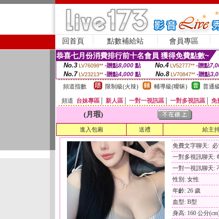
回首頁
點數補給站
會員專區
恭喜七月份消費排行前十名會員 獲得免費點數~
No.3
No.4
-贈點
8,000
點
-贈點
7,0
LV76098**
LV52777**
No.7
No.8
-贈點
4,000
點
-贈點
3,
LV23213**
LV70847**
頻道指數
限制級(火辣)
輔導級(曖昧)
普通級
頻道
台妹專區
│
新人區
│
一對一視訊區
│
一對多視訊區
│
免
(月瑕)
進入包廂
送禮
給主
免費文字聊天: 
一對多視訊聊天: 每
一對一視訊聊天: 
性別: 女性
年齡: 26 歲
血型: B型
身高: 160 公分(cm