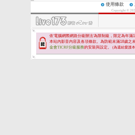
使用條款
Copyright © 20
依'電腦網際網路分級辦法'為限制級，限定為年滿
1
本站內影音內容及各項條款。為防範未滿
18
歲之
金會TICRF分級服務
的安裝與設定。
(為還給愛護