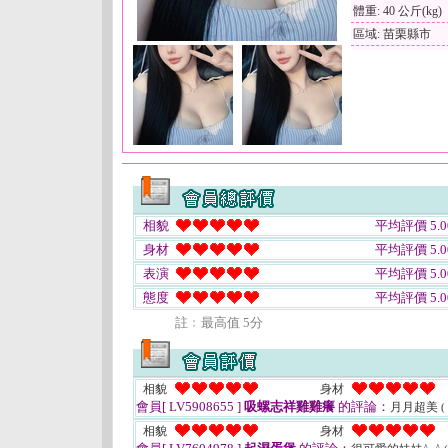
體重: 40 公斤(kg)
區域: 苗栗縣市
相貌
平均評價 5.0
身材
平均評價 5.0
表演
平均評價 5.0
態度
平均評價 5.0
註﹕最高值 5分
相貌
身材
會員[ LV5908655 ]
吸螺志祥雞雞癢
的評論：
月月超美
(
相貌
身材