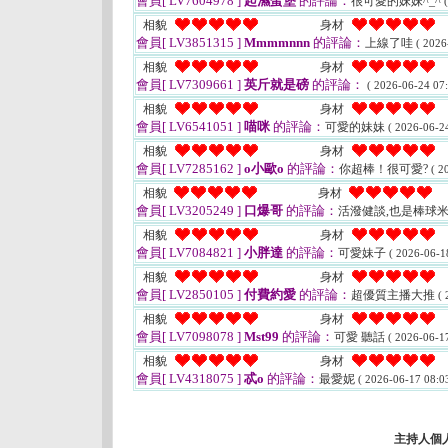
會員[ LV7604978 ]
起濕蛋堡
的評論：
很可愛的妹妹^_^
相貌
身材
會員[ LV3851315 ]
Mmmmnnn
的評論：
上線了哇
( 2026
相貌
身材
會員[ LV7309661 ]
英斤就是磅
的評論：
( 2026-06-24 07:
相貌
身材
會員[ LV6541051 ]
喵咪
的評論：
可愛的妹妹
( 2026-06-24
相貌
身材
會員[ LV7285162 ]
o小歐o
的評論：
你超棒！很可愛?
( 2
相貌
身材
會員[ LV3205249 ]
口爆哥
的評論：
活潑健談,也是棒球
相貌
身材
會員[ LV7084821 ]
小胖達
的評論：
可愛妹子
( 2026-06-1
相貌
身材
會員[ LV2850105 ]
付費約愛
的評論：
超優質主播大推
( 
相貌
身材
會員[ LV7098078 ]
Mst99
的評論：
可愛 聽話
( 2026-06-17
相貌
身材
會員[ LV4318075 ]
忒o
的評論：
最愛妮
( 2026-06-17 08:03
主持人個