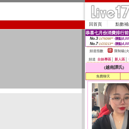
回首頁
點數補
恭喜七月份消費排行前
No.3
-贈點
8,0
LV76098**
No.7
-贈點
4,0
LV23213**
頻道指數
限制級(火
頻道
台妹專區
│
新人區
│
(越南譚氏)
免費聊天