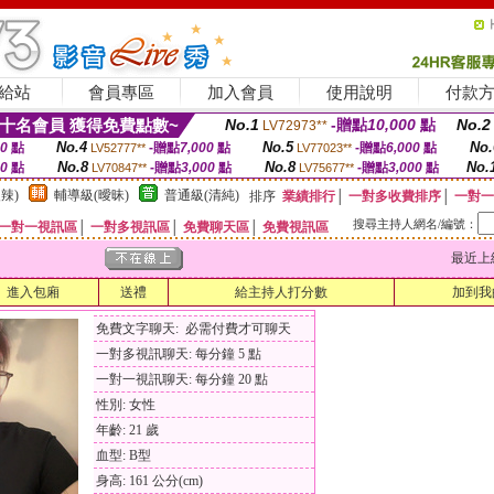
給站
會員專區
加入會員
使用說明
付款
十名會員 獲得免費點數~
No.1
-贈點
10,000
點
No.2
LV72973**
No.4
No.5
No.
00
點
-贈點
7,000
點
-贈點
6,000
點
LV52777**
LV77023**
No.8
No.8
No.
00
點
-贈點
3,000
點
-贈點
3,000
點
LV70847**
LV75677**
辣)
輔導級(曖昧)
普通級(清純)
排序
業績排行
│
一對多收費排序
│
一對一
搜尋主持人網名/編號：
一對一視訊區
│
一對多視訊區
│
免費聊天區
│
免費視訊區
最近上線時間
進入包廂
送禮
給主持人打分數
加到我
免費文字聊天: 必需付費才可聊天
一對多視訊聊天: 每分鐘 5 點
一對一視訊聊天: 每分鐘 20 點
性別: 女性
年齡: 21 歲
血型: B型
身高: 161 公分(cm)