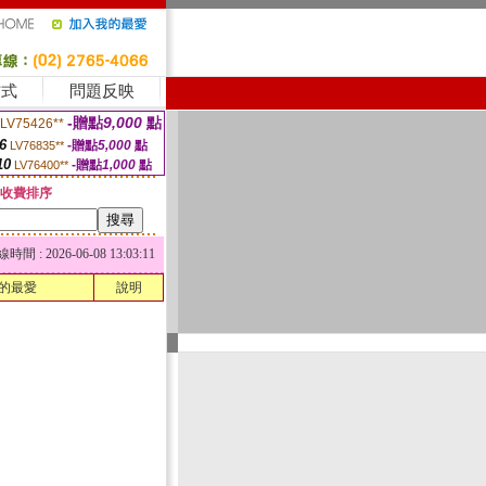
方式
問題反映
-贈點
9,000
點
LV75426**
6
-贈點
5,000
點
LV76835**
10
-贈點
1,000
點
LV76400**
收費排序
 : 2026-06-08 13:03:11
的最愛
說明