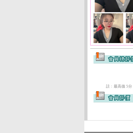
註﹕最高值 5分