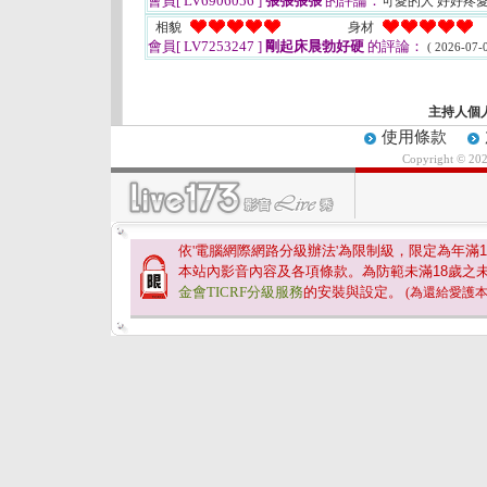
會員[ LV6906056 ]
張張張張
的評論：
可愛的人 好好疼
相貌
身材
會員[ LV7253247 ]
剛起床晨勃好硬
的評論：
( 2026-07-0
主持人個
使用條款
Copyright © 20
依'電腦網際網路分級辦法'為限制級，限定為年滿
1
本站內影音內容及各項條款。為防範未滿
18
歲之
金會TICRF分級服務
的安裝與設定。
(為還給愛護