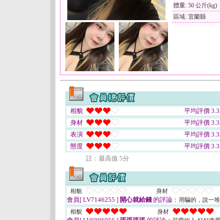
體重: 50 公斤(kg)
區域: 宜蘭縣
相貌
平均評價 3.3
身材
平均評價 3.3
表演
平均評價 3.3
態度
平均評價 3.3
註﹕最高值 5分
相貌
身材
會員[ LV7146255 ]
開心就給錢
的評論：
用騙的，說一堆
相貌
身材