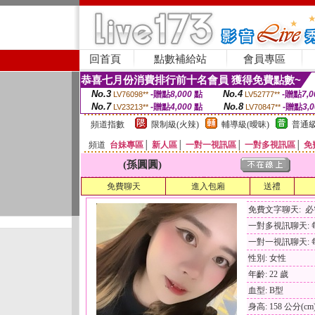
回首頁
點數補給站
會員專區
恭喜七月份消費排行前十名會員 獲得免費點數~
No.3
No.4
-贈點
8,000
點
-贈點
7,0
LV76098**
LV52777**
No.7
No.8
-贈點
4,000
點
-贈點
3,
LV23213**
LV70847**
頻道指數
限制級(火辣)
輔導級(曖昧)
普通級
頻道
台妹專區
│
新人區
│
一對一視訊區
│
一對多視訊區
│
免
(孫圓圓)
免費聊天
進入包廂
送禮
免費文字聊天: 
一對多視訊聊天: 每
一對一視訊聊天: 每
性別: 女性
年齡: 22 歲
血型: B型
身高: 158 公分(cm