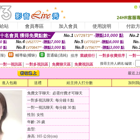
給站
會員專區
加入會員
使用說明
付款
十名會員 獲得免費點數~
No.1
-贈點
10,000
點
No.2
LV72973**
No.4
No.5
No.
00
點
-贈點
7,000
點
-贈點
6,000
點
LV52777**
LV77023**
No.8
No.8
No.
00
點
-贈點
3,000
點
-贈點
3,000
點
LV70847**
LV75677**
辣)
輔導級(曖昧)
普通級(清純)
排序
業績排行
│
一對多收費排序
│
一對一
搜尋主持人網名/編號：
一對一視訊區
│
一對多視訊區
│
免費聊天區
│
免費視訊區
最近上線時間
進入包廂
送禮
給主持人打分數
加到我
免費文字聊天: 必需付費才可聊天
一對多視訊聊天: 每分鐘 8 點
一對一視訊聊天: 每分鐘 30 點
性別: 女性
年齡: 26 歲
血型:
身高: 165 公分(cm)