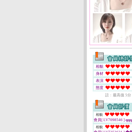
相貌
身材
表演
態度
註﹕最高值 5分
相貌
會員[ LV7098546 ]
qqq
相貌