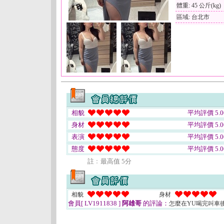
體重: 45 公斤(kg)
區域: 台北市
相貌
平均評價 5.0
身材
平均評價 5.0
表演
平均評價 5.0
態度
平均評價 5.0
註﹕最高值 5分
相貌
身材
會員[ LV1911838 ]
阿雄哥
的評論：
怎麼在YU喝完叫車