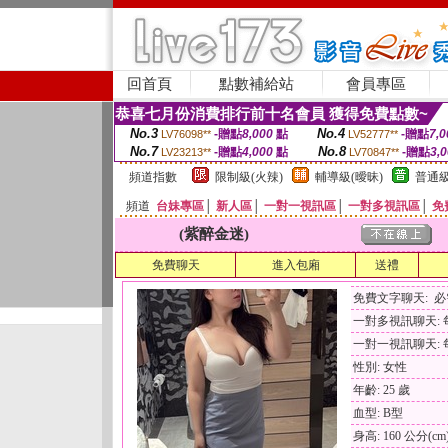
回首頁
點數補給站
會員專區
恭喜七月份消費排行前十名會員 獲得免費點數~
No.3
No.4
-贈點
8,000
點
-贈點
7,0
LV76098**
LV52777**
No.7
No.8
-贈點
4,000
點
-贈點
3,
LV23213**
LV70847**
頻道指數
限制級(火辣)
輔導級(曖昧)
普通級
頻道
台妹專區
│
新人區
│
一對一視訊區
│
一對多視訊區
│
免
(紫醉金迷)
免費聊天
進入包廂
送禮
免費文字聊天: 
一對多視訊聊天: 每
一對一視訊聊天: 每
性別: 女性
年齡: 25 歲
血型: B型
身高: 160 公分(cm