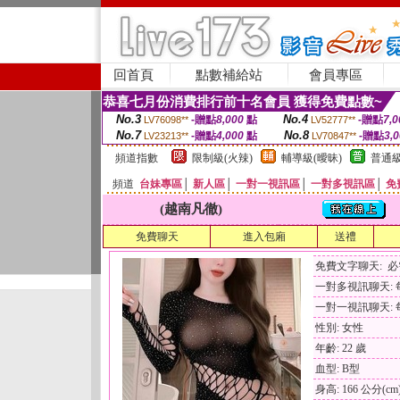
回首頁
點數補給站
會員專區
恭喜七月份消費排行前十名會員 獲得免費點數~
No.3
No.4
-贈點
8,000
點
-贈點
7,0
LV76098**
LV52777**
No.7
No.8
-贈點
4,000
點
-贈點
3,
LV23213**
LV70847**
頻道指數
限制級(火辣)
輔導級(曖昧)
普通級
頻道
台妹專區
│
新人區
│
一對一視訊區
│
一對多視訊區
│
免
(越南凡徹)
免費聊天
進入包廂
送禮
免費文字聊天: 
一對多視訊聊天: 每
一對一視訊聊天: 每
性別: 女性
年齡: 22 歲
血型: B型
身高: 166 公分(cm