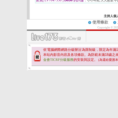
會員[ LV7047550 ]
DoDo
的評論：
小小年紀.大大慾望.
主持人個
使用條款
Copyright © 20
依'電腦網際網路分級辦法'為限制級，限定為年滿
1
本站內影音內容及各項條款。為防範未滿
18
歲之
金會TICRF分級服務
的安裝與設定。
(為還給愛護