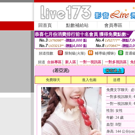
回首頁
點數補給站
會員專區
恭喜七月份消費排行前十名會員 獲得免費點數~
No.3
No.4
-贈點
8,000
點
-贈點
7,0
LV76098**
LV52777**
No.7
No.8
-贈點
4,000
點
-贈點
3,
LV23213**
LV70847**
頻道指數
限制級(火辣)
輔導級(曖昧)
普通級
頻道
台妹專區
│
新人區
│
一對一視訊區
│
一對多視訊區
│
免
(若亞泥)
免費聊天
進入包廂
送禮
免費文字聊天: 
一對多視訊聊天: 每
一對一視訊聊天: 每
性別: 女性
年齡: 24 歲
血型: B型
身高: 144 公分(cm