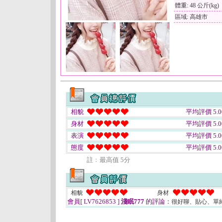
體重: 48 公斤(kg)
區域: 高雄市
相貌
平均評價 5.0
身材
平均評價 5.0
表演
平均評價 5.0
態度
平均評價 5.0
註﹕最高值 5分
相貌
身材
會員[ LV7626853 ]
淺眠777
的評論：
很好聊、貼心、單