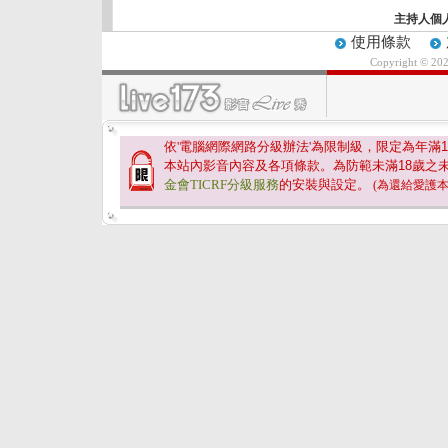
主持人個
使用條款
Copyright © 20
依'電腦網際網路分級辦法'為限制級，限定為年滿
1
本站內影音內容及各項條款。為防範未滿
18
歲之
金會TICRF分級服務
的安裝與設定。
(為還給愛護